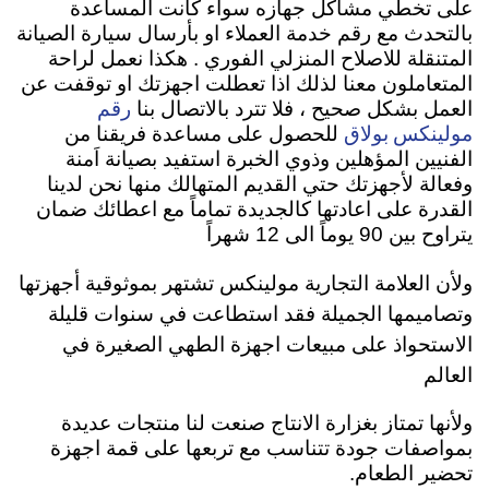
على تخطي مشاكل جهازه سواء كانت المساعدة
بالتحدث مع رقم خدمة العملاء او بأرسال سيارة الصيانة
المتنقلة للاصلاح المنزلي الفوري . هكذا نعمل لراحة
المتعاملون معنا لذلك اذا تعطلت اجهزتك او توقفت عن
رقم
العمل بشكل صحيح ، فلا تترد بالاتصال بنا
مولينكس بولاق
للحصول على مساعدة فريقنا من
الفنيين المؤهلين وذوي الخبرة استفيد بصيانة اَمنة
وفعالة لأجهزتك حتي القديم المتهالك منها نحن لدينا
القدرة على اعادتها كالجديدة تماماً مع اعطائك ضمان
يتراوح بين 90 يوماً الى 12 شهراً
ولأن العلامة التجارية مولينكس تشتهر بموثوقية أجهزتها
وتصاميمها الجميلة فقد استطاعت في سنوات قليلة
الاستحواذ على مبيعات اجهزة الطهي الصغيرة في
العالم
ولأنها تمتاز بغزارة الانتاج صنعت لنا منتجات عديدة
بمواصفات جودة تتناسب مع تربعها على قمة اجهزة
تحضير الطعام.