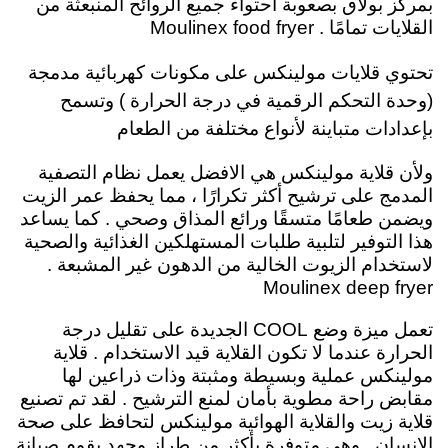
بمركز بولاق بصعوبة احتواء جميع الروائح المنبعثة من
القلايات تمامًا . Moulinex food fryer
تحتوي قلايات مولينكس على مكونات كهربائية مدمجة
(وحدة التحكم الرقمية في درجة الحرارة ) وتسمح
بإعدادات متباينة لأنواع مختلفة من الطعام
ولأن
قلاية مولينكس هي الافضل يعمل نظام التصفية
المدمج على ترشيح أكثر تكرارًا ، مما يحفظ عمر الزيت
ويضمن طعامًا متسقًا ورائع المذاق وصحي . كما يساعد
هذا التوفير لتلبية طلبات المستهلكين الغذائية والصحية
لاستخدام الزيوت الخالية من الدهون غير المشبعة .
Moulinex deep fryer
تعمل ميزة وضع COOL الجديدة على تقليل درجة
الحرارة عندما لا تكون القلاية قيد الاستخدام
. قلاية
مولينكس عملية وبسيطة ومثبتة وذات ذراعين لها
مقابض راحة مطوية بأمان لمنع الترشيح . لقد تم تصنيع
قلاية زيت والقلاية الهوائية مولينكس لتحافظ على صحة
الانسان . وهي متوفرة بأكثر من طراز وجهد يقوم صيانة