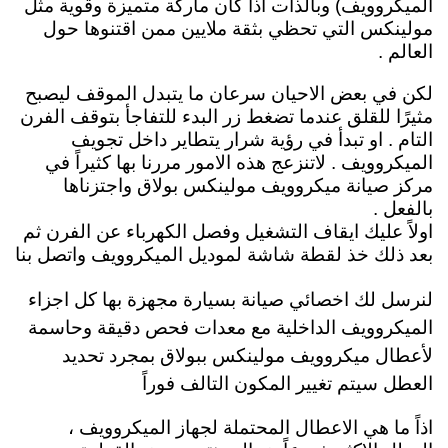
الميكروويف) وبالذات اذا كان ماركة متميزة وقوية مثل
مولينكس التي تحظي بثقة ملايين ممن اقتنوها حول
العالم .
لكن في بعض الاحيان سرعان ما يتبدل الموقف ليصبح
مثيرًا للقلق عندما تضغط زر البدء للتفاجأ بتوقف الفرن
التام . او تبدأ في رؤية شرار يتطاير داخل تجويف
الميكروويف . لاتنزعج هذه الامور مررنا بها كثيراً في
مركز صيانة ميكروويف مولينكس بولاق واجتزناها
بالفعل .
اولاً عليك ايقاف التشغيل وفصل الكهرباء عن الفرن ثم
بعد ذلك خذ لقطة شاشة لموديل الميكروويف
واتصل بنا
لنرسل لك
اخصائي صيانة بسيارة مجهزة بها كل اجزاء
الميكروويف الداخلية مع معدات فحص دقيقة وحاسمة
لأعطال ميكروويف مولينكس ببولاق بمجرد تحديد
العطل سيتم تغيير المكون التالف فوراً
اذاً ما هي الاعطال المحتملة لجهاز الميكروويف ،