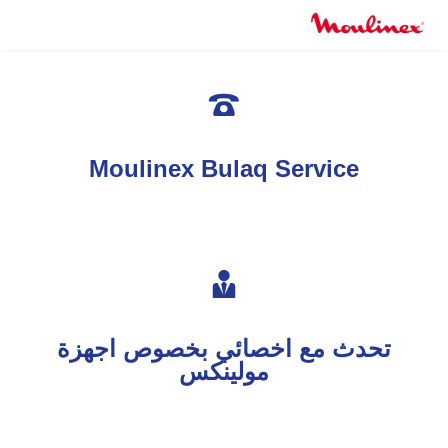

Moulinex Bulaq Service

تحدث مع اخصائي بخصوص اجهزة
مولينكس