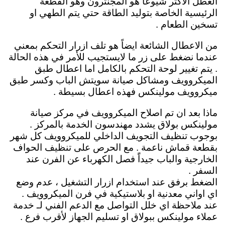
العطل الاكثر شيوعاً هو المجنترون وهو القطعة
الرئيسية الخاصة بتوليد الطاقة حتي يتم الطهي او
تسخين الطعام .
من الاعطال الشائعة ايضاً هو تلف ازرار التحكم بمعني
عندما نضغط على زر ما لايستجيب للأمر في هذه الحالة
. يتم تغيير لوحة التحكم بالكامل اما اعطال طبق
الميكروويف ومشاكل صيانة سويتش الباب وكسر طبق
ميكروويف مولينكس فهذه اعطال بسيطة .
ماذا بعد ان تم اصلاح الميكروويف في مركز صيانة
مولينكس بولاق يشدد مهندسون الخدمة بالمركز .
بوجوب تنظيف التجويف الداخلي للميكروويف كل شهر
بقطعة قماش ناعمة . مع الحرص على تنظيف الحواف
الخارجية والباب جيداًَ فصل الكهرباء عن الفرن عند
السفر .
الضغط برفق عند استخدام ازرار التشغيل ، عدم وضع
اي اواني معدنية او بلاستيكية في فرن الميكروويف .
عند ملاحظة اي خلل التواصل مع الدعم الفني لـ خدمة
عملاء مولينكس ببولاق او تسليم الجهاز لأقرب فرع .