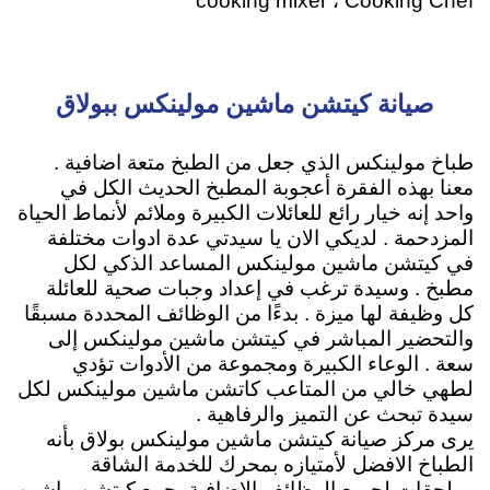
cooking mixer ، Cooking Chef
صيانة كيتشن ماشين مولينكس ببولاق
طباخ مولينكس الذي جعل من الطبخ متعة اضافية .
معنا بهذه الفقرة أعجوبة المطبخ الحديث الكل في
واحد إنه خيار رائع للعائلات الكبيرة وملائم لأنماط الحياة
المزدحمة . لديكي الان يا سيدتي عدة ادوات مختلفة
في كيتشن ماشين مولينكس المساعد الذكي لكل
مطبخ . وسيدة ترغب في إعداد وجبات صحية للعائلة
كل وظيفة لها ميزة . بدءًا من الوظائف المحددة مسبقًا
والتحضير المباشر في كيتشن ماشين مولينكس إلى
سعة . الوعاء الكبيرة ومجموعة من الأدوات تؤدي
لطهي خالي من المتاعب كاتشن ماشين مولينكس لكل
سيدة تبحث عن التميز والرفاهية .
يرى مركز صيانة كيتشن ماشين مولينكس بولاق بأنه
الطباخ الافضل لأمتيازه
بمحرك للخدمة الشاقة
وملحقات لجميع الوظائف الإضافية
يجمع كيتشن ماشين