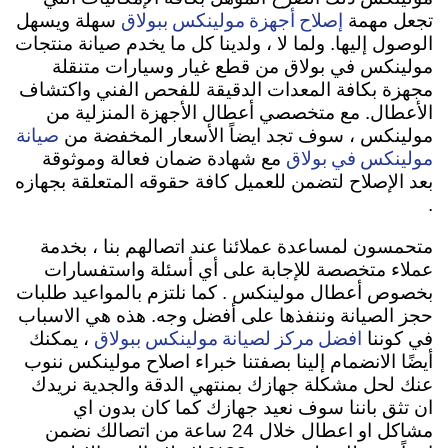
إصلاح أجهزة مولينكس ببولاق
تجعل مهمة
سهلة ويسهل
الوصول إليها. ولما لا ، ولدينا كل ما يخدم صيانة منتجات
مولينكس في بولاق من قطع غيار وسيارات متنقلة
مجهزة بكافة المعدات الدقيقة للفحص الفني واكتشاف
الأعطال. مع متخصصي أعطال الأجهزة المنزلية من
صيانة
مولينكس ، سوف تجد ايضاً الأسعار المخفضة من
مولينكس في بولاق
مع شهادة ضمان فعالة وموثوقة
بعد الإصلاح لتضمن للعميل كافة حقوقه المتعلقة بجهازه
.
متحمسون لمساعدة عملائنا عند اتصالهم بنا ، بخدمة
عملاء متخصصة للإجابة على أي أسئلة واستفسارات
بخصوص أعطال مولينكس . كما نلتزم بالمواعيد طلبات
حجز الصيانة وننفذها على أفضل وجه. هذه هي الاسباب
افضل مركز لصيانة مولينكس ببولاق
في كوننا
، يمكنك
أيضًا الانضمام إلينا بصفتنا خبراء اصلاح مولينكس ننوب
عنك لحل مشكلة جهازك بمنتهي الدقة والجدية نريدك
ان تثق باننا سوف نعيد جهازك كما كان بدون اي
مشاكل او اعطال خلال 24 ساعة من اتصالك نضمن