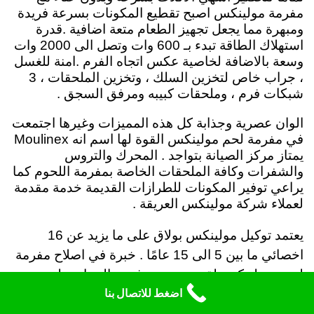
مفرمة مولينكس اصبح تقطيع المكونات بسرعة فريدة
ومبهرة مما يجعل تجهيز الطعام متعة اضافية .
قدرة
استهلاك الطاقة تبدء بـ 600 وات وتصل الى 2000 وات
وسعة بالاضافة لخاصية عكس اتجاه الفرم .امنة للغسل
، جراب خاص لتخزين السلك ، وتخزين الملحقات ، 3
شبكات فرم ، وملحقات كبيبه ومرفق السجق .
الوان عصرية وجذابة كل هذه المميزات وغيرها اجتمعت
في مفرمة لحم مولينكس القوة لها اسم انه Moulinex
يمتاز مركز الصيانة بتواجد . المحرك والتروس
والشفرات وكافة الملحقات الخاصة بمفرمة اللحوم كما
يراعي توفير المكونات للطرازات القديمة خدمة مقدمة
لعملاء شركة مولينكس العريقة .
يعتمد توكيل مولينكس بولاق على ما يزيد عن 16
اخصائي ما بين 5 الى 15 عامًا . خبرة في اصلاح مفرمة
لحوم مولينكس لقد تم تدريب فريق الصيانه على
اضغط للاتصال بنا
مراعاة الدقة والسرعة عند اصلاح مفارم اللحوم .