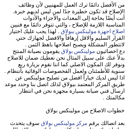
من الأفضل دائمًا ترك العمل للمهنيين لأن وظائف
الإصلاح قد تكون خطيرة جدًا لمن ليس لديهم خبرة.
أنت أيضًا بحاجة إلى المعدات والأجزاء والأدوات
المناسبة اللازمة للإصلاح ، والتي تتوفر دائمًا مع فنيين
اصلاح اجهزة مولينكس ببولاق
. لهذا يجب عليك اختيار
القرار السليم والاقل إرهاقاً والافضل لجهازك حتي
لاتتطور المشكلة ويصبح اصلاحها باهظ الثمن .
مولينكس بولاق
دع اخصائيون
يقومون بصيانة المنتج
بدلاً عنك على سبيل المثال نحن نعطيك ضمان للاصلاح
ونوفر لك المكون الاصلي كما اننا نقوم بزيارة ربع
سنوية للأطمئنان ولعمل الفحصوصات الوقائية بأنتظام .
اذا ليس لديك خياراً افضل من تصليح مولينكس عن
طريق المركز المعتمد ببولاق لذلك اتصل بنا وحدد موعد
ارسال فني صيانة بسيارة مجهزة نحن في انتظار
مكالمتك .
خطوات الاصلاح من مولينكس بولاق
مركز مولينكس بولاق
بعد اتصالك برقم
سوف يتحدث