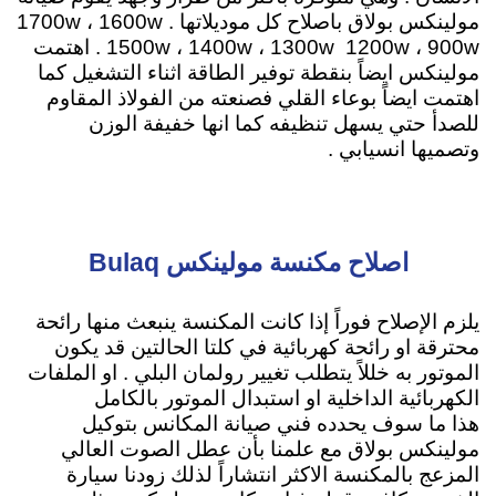
مولينكس بولاق باصلاح كل موديلاتها 1700w ، 1600w .
1500w ، 1400w ، 1300w 1200w ، 900w . اهتمت
مولينكس ايضاً بنقطة توفير الطاقة اثناء التشغيل كما
اهتمت ايضاً بوعاء القلي فصنعته من الفولاذ المقاوم
للصدأ حتي يسهل تنظيفه كما انها خفيفة الوزن
وتصميها انسيابي .
اصلاح مكنسة مولينكس Bulaq
يلزم الإصلاح فوراً إذا كانت المكنسة ينبعث منها رائحة
محترقة او رائحة كهربائية في كلتا الحالتين قد يكون
الموتور به خللاً يتطلب تغيير رولمان البلي . او الملفات
الكهربائية الداخلية او استبدال الموتور بالكامل
هذا ما سوف يحدده فني صيانة المكانس بتوكيل
مولينكس بولاق مع علمنا بأن عطل الصوت العالي
المزعج بالمكنسة الاكثر انتشاراً لذلك زودنا سيارة