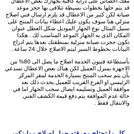
معك اخصائي على دراية كافية بجهازك بعض الاعطال
قد يتم حلها بخطوات بسيطة تتلافى بها حجز موعد
صيانة لكن كثير من الاعطال قد يلزم ارسال فني اصلاح
منزلي هنا سوف يكون عليك اعطاء بيانات المنتج على
سبيل المثال نوع الجهاز الموديل شكل العطل عنوان
المكان الذى به الجهاز الموعد المناسب لك . هكذا
تكون حجزت صيانة منزلية بمنطقتك بعدها يتم ادراج
البيانات بخطوط السير ليتم الاصلاح خلال 24 ساعة .
بأستطاعة فنيون الخدمة اصلاح ما يصل الى 80% من
الاجهزة بمنزل العميل لكن هناك بعض الاعطال تسدعي
بأن يتم سحب المنتج بسيارة الخدمة لمقر المركز
الرئيسي او الفرع القريب للعميل يحدث ذلك بعد
موافقة العميل وتسليمه ايصال سحب الجهاز اما في
حالة عدم الموافقة يتم دفع قيمة الكشف الفني
والانتقال فقط .
كل ما تحتاج معرفته حول إصلاح مولينكس