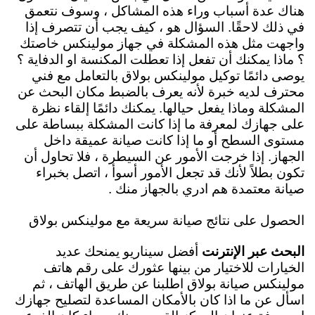
هناك عدة أسباب وراء هذه المشاكل ، وسوف نتعمق
في ذلك لاحقًا. السؤال هو ، كيف يجب أن تتصرف إذا
واجهت مثل هذه المشكلة في جهاز مولينكس خاصتك
؟ ماذا يمكنك أن تفعل إذا تعطلت المكنسة او الدفاية ؟
يوصى دائمًا توكيل مولينكس بولاق بالتعامل مع فني
محترف لديه خبرة لأنه يعرف بالضبط مكان البحث عن
المشكلة وماذا يفعل حيالها. يمكنك دائمًا إلقاء نظرة
على جهازك لمعرفة ما إذا كانت المشكلة ببساطة على
مستوى السطح أو ما إذا كانت صيانة عميقة داخل
الجهاز. إذا خرجت الأمور عن السيطرة ، فلا تحاول أن
تكون بطلاً لأنك قد تجعل الأمور أسوأ ، اتصل بخبراء
صيانة معتمدة هم ادري بالجهاز منك .
الحصول على نتائج صيانة سريعة مع مولينكس بولاق
البحث عبر الإنترنت
أفضل سيناريو يمنحك عديد
الخيارات للاختيار من بينها عثورك على
رقم هاتف
مولينكس صيانة بولاق اطلبنا عن طريق الهاتف ، ثم
اسأل عن ما اذا كان بالأمكان المساعدة لتصليح جهازك