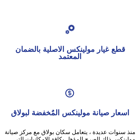

قطع غيار مولينكس الاصلية بالضمان
المعتمد

اسعار صيانة مولينكس المٌخفضة لبولاق
منذ سنوات عديدة ، يتعامل سكان بولاق مع مركز صيانة
مولينكس ذلك الصرح المؤهل بكافة الإمكانيات التي