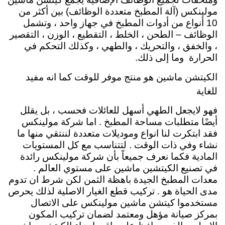
مولينكس (آلة المطبخ متعددة الوظائف) بين أكثر من
10 أنواع من أدوات المطبخ في جهاز واحد ، وتشمل
الوظائف – الطحن ، الخلط ، التقطيع ، الوزن ، التقصير
، والخفق ، والتحريك ، والطهي ، وكذلك التحكم في
الحرارة وما إلى ذلك.
الكيتشن ماشين هو منتج موفر للوقت كما انه مفيد
للغاية
فهو لايجعل الطهي أسهل للعائلات فحسب ، بل يقلل
أيضًا متطلبات مساحة المطبخ . اما شركة مولينكس
فقد ابتكرت لنا انواع وموديلات متعددة لننتقي منها ما
نشاء وفي ذات الوقت . لتتناسب مع كل المستويات
المادية فكما نعرف جميعاً بأن شركة مولينكس رائدة
في تصنيع الكيتشين ماشين على مستوي العالم .
معدات المطبخ الجيدة باهظة الثمن لكن شرط ان تدوم
مدى الحياة هو . تركيب قطع الغيار الاصلية لذلك يحرص
مستخدموا كيتشن ماشين مولينكس على الاتصال
بمركز صيانة مؤهل ومعتمد لضمان تركيب المكون