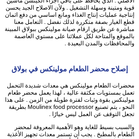
الاصلي . الذي يحافظ على باقي اجزاء الكيتشن ماشين
قوية ومتينة وسهلة التشغيل . ولأن الاصلاح الجيد يحسن
إنتاجية عمليات إنتاج الغذاء ومانع اساسي من دفع اثمان
قطع الغيار بصفة متكررة لذلك نفضل . التعامل معنا
مباشرة عن طريق ارقام صيانة مولينكس ببولاق المبينة
بالموقع والمتاحة لكل عملائنا على مستوي العاصمة
والمحافظات والمدن البعيدة .
إصلاح محضر الطعام مولينكس في بولاق
محضرات الطعام مولينكس هي معدات شديدة التحمل
تعمل بمستويات مكثفة عالية ، لهذا يعمل محضر طعام
مولينكس بقوة وثبات لفترة طويلة من الزمن . على هذا
النحو ، يتم تصنيع Moulinex food processor بطريقة
تجعل التوقف عن العمل ليس خيارًا .
والسبب بسيط للغاية وهو الأهمية المعروفة لمحضر
الطعام بالمطبخ . يجب أن تستمر معدات تجهيز الأغذية