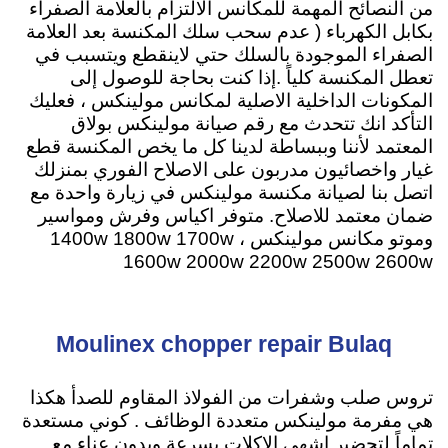
من النصائح المهمة للمكانس الالتزام بالعلامة الصفراء
بكابل الكهرباء ( عدم سحب سلك المكنسة بعد العلامة
الصفراء الموجودة بالسلك حتي لاينقطع ويتسبب في
تعطل المكنسة كلياً .إذا كنت بحاجة للوصول إلى
المكونات الداخلية الاصلية لمكانس مولينكس ، فعليك
التأكد انك تتحدث مع رقم صيانة مولينكس بولاق
المعتمد لأننا وببساطة لدينا كل ما يخص المكنسة قطع
غيار واخصائيون مدربون على الاصلاح الفوري بمنزلك
اتصل بنا لصيانة مكنسة مولينكس في زيارة واحدة مع
ضمان معتمد للاصلاح
. متوفر اكياس وفرش ومواسير
وموتو مكانس مولينكس ، 1400w 1800w 1700w
1600w 2000w 2200w 2500w 2600w
Moulinex chopper repair Bulaq
تروس صلب وشفرات من الفولاذ المقاوم للصدأ هكذا
هي مفرمة مولينكس متعددة الوظائف . كوني مستعدة
تماماً لتحضير اشهي الاكلات بسرعة وبدون عناء مع