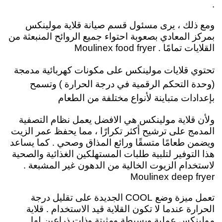
.
ومع ذلك ، يرى مسئول قسم صيانة قلاية مولينكس
بمركز المعادي بصعوبة احتواء جميع الروائح المنبعثة من
القلايات تمامًا . Moulinex food fryer
تحتوي قلايات مولينكس على مكونات كهربائية مدمجة
(وحدة التحكم الرقمية في درجة الحرارة ) وتسمح
بإعدادات متباينة لأنواع مختلفة من الطعام
ولأن
قلاية مولينكس هي الافضل يعمل نظام التصفية
المدمج على ترشيح أكثر تكرارًا ، مما يحفظ عمر الزيت
ويضمن طعامًا متسقًا ورائع المذاق وصحي . كما يساعد
هذا التوفير لتلبية طلبات المستهلكين الغذائية والصحية
لاستخدام الزيوت الخالية من الدهون غير المشبعة .
Moulinex deep fryer
تعمل ميزة وضع COOL الجديدة على تقليل درجة
الحرارة عندما لا تكون القلاية قيد الاستخدام
. قلاية
مولينكس عملية وبسيطة ومثبتة وذات ذراعين لها