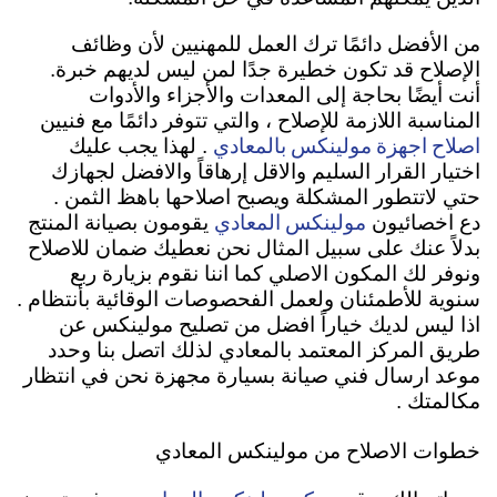
من الأفضل دائمًا ترك العمل للمهنيين لأن وظائف
الإصلاح قد تكون خطيرة جدًا لمن ليس لديهم خبرة.
أنت أيضًا بحاجة إلى المعدات والأجزاء والأدوات
المناسبة اللازمة للإصلاح ، والتي تتوفر دائمًا مع فنيين
اصلاح اجهزة مولينكس بالمعادي
. لهذا يجب عليك
اختيار القرار السليم والاقل إرهاقاً والافضل لجهازك
حتي لاتتطور المشكلة ويصبح اصلاحها باهظ الثمن .
مولينكس المعادي
دع اخصائيون
يقومون بصيانة المنتج
بدلاً عنك على سبيل المثال نحن نعطيك ضمان للاصلاح
ونوفر لك المكون الاصلي كما اننا نقوم بزيارة ربع
سنوية للأطمئنان ولعمل الفحصوصات الوقائية بأنتظام .
اذا ليس لديك خياراً افضل من تصليح مولينكس عن
طريق المركز المعتمد بالمعادي لذلك اتصل بنا وحدد
موعد ارسال فني صيانة بسيارة مجهزة نحن في انتظار
مكالمتك .
خطوات الاصلاح من مولينكس المعادي