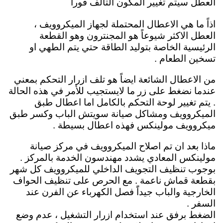
العطل سيتم تغيير المكون التالف فوراً
اذاً ما هي الاعطال المحتملة لجهاز الميكروويف ،
العطل الاكثر شيوعاً هو المجنترون وهو القطعة
الرئيسية الخاصة بتوليد الطاقة حتي يتم الطهي او
تسخين الطعام .
من الاعطال الشائعة ايضاً هو تلف ازرار التحكم بمعني
عندما نضغط على زر ما لايستجيب للأمر في هذه الحالة
. يتم تغيير لوحة التحكم بالكامل اما اعطال طبق
الميكروويف ومشاكل صيانة سويتش الباب وكسر طبق
ميكروويف مولينكس فهذه اعطال بسيطة .
ماذا بعد ان تم اصلاح الميكروويف في مركز صيانة
مولينكس المعادي يشدد مهندسون الخدمة بالمركز .
بوجوب تنظيف التجويف الداخلي للميكروويف كل شهر
بقطعة قماش ناعمة . مع الحرص على تنظيف الحواف
الخارجية والباب جيداًَ فصل الكهرباء عن الفرن عند
السفر .
الضغط برفق عند استخدام ازرار التشغيل ، عدم وضع