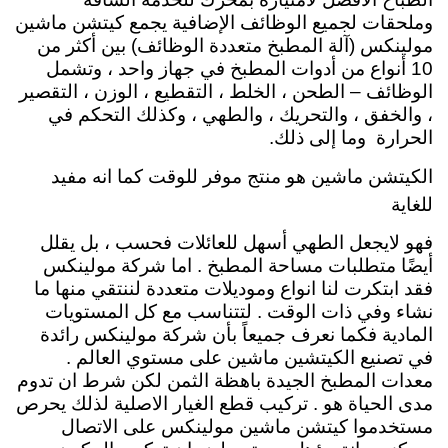
وملحقات لجميع الوظائف الإضافية
يجمع كيتشن ماشين
مولينكس (آلة المطبخ متعددة الوظائف) بين أكثر من
10 أنواع من أدوات المطبخ في جهاز واحد ، وتشمل
الوظائف – الطحن ، الخلط ، التقطيع ، الوزن ، التقصير
، والخفق ، والتحريك ، والطهي ، وكذلك التحكم في
الحرارة وما إلى ذلك.
الكيتشن ماشين هو منتج موفر للوقت كما انه مفيد
للغاية
فهو لايجعل الطهي أسهل للعائلات فحسب ، بل يقلل
أيضًا متطلبات مساحة المطبخ . اما شركة مولينكس
فقد ابتكرت لنا انواع وموديلات متعددة لننتقي منها ما
نشاء وفي ذات الوقت . لتتناسب مع كل المستويات
المادية فكما نعرف جميعاً بأن شركة مولينكس رائدة
في تصنيع الكيتشين ماشين على مستوي العالم .
معدات المطبخ الجيدة باهظة الثمن لكن شرط ان تدوم
مدى الحياة هو . تركيب قطع الغيار الاصلية لذلك يحرص
مستخدموا كيتشن ماشين مولينكس على الاتصال