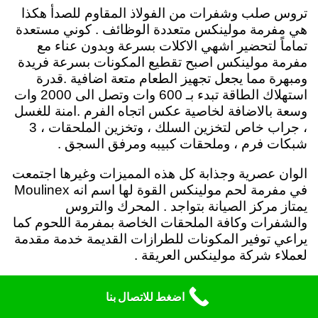
تروس صلب وشفرات من الفولاذ المقاوم للصدأ هكذا
هي مفرمة مولينكس متعددة الوظائف . كوني مستعدة
تماماً لتحضير اشهي الاكلات بسرعة وبدون عناء مع
مفرمة مولينكس اصبح تقطيع المكونات بسرعة فريدة
ومبهرة مما يجعل تجهيز الطعام متعة اضافية .
قدرة
استهلاك الطاقة تبدء بـ 600 وات وتصل الى 2000 وات
وسعة بالاضافة لخاصية عكس اتجاه الفرم .امنة للغسل
، جراب خاص لتخزين السلك ، وتخزين الملحقات ، 3
شبكات فرم ، وملحقات كبيبه ومرفق السجق .
الوان عصرية وجذابة كل هذه المميزات وغيرها اجتمعت
في مفرمة لحم مولينكس القوة لها اسم انه Moulinex
يمتاز مركز الصيانة بتواجد . المحرك والتروس
والشفرات وكافة الملحقات الخاصة بمفرمة اللحوم كما
يراعي توفير المكونات للطرازات القديمة خدمة مقدمة
لعملاء شركة مولينكس العريقة .
يعتمد توكيل مولينكس المعادي على ما يزيد عن 16
اضغط للاتصال بنا
اخصائي ما بين 5 الى 15 عامًا . خبرة في اصلاح مفرمة