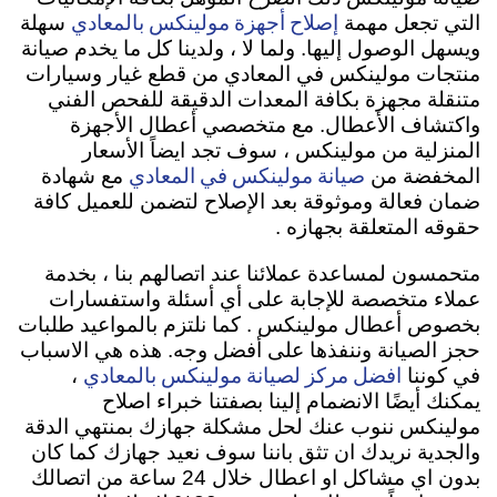
إصلاح أجهزة مولينكس بالمعادي
التي تجعل مهمة
سهلة
ويسهل الوصول إليها. ولما لا ، ولدينا كل ما يخدم صيانة
منتجات مولينكس في المعادي من قطع غيار وسيارات
متنقلة مجهزة بكافة المعدات الدقيقة للفحص الفني
واكتشاف الأعطال. مع متخصصي أعطال الأجهزة
المنزلية من مولينكس ، سوف تجد ايضاً الأسعار
صيانة مولينكس في المعادي
المخفضة من
مع شهادة
ضمان فعالة وموثوقة بعد الإصلاح لتضمن للعميل كافة
حقوقه المتعلقة بجهازه .
متحمسون لمساعدة عملائنا عند اتصالهم بنا ، بخدمة
عملاء متخصصة للإجابة على أي أسئلة واستفسارات
بخصوص أعطال مولينكس . كما نلتزم بالمواعيد طلبات
حجز الصيانة وننفذها على أفضل وجه. هذه هي الاسباب
افضل مركز لصيانة مولينكس بالمعادي
في كوننا
،
يمكنك أيضًا الانضمام إلينا بصفتنا خبراء اصلاح
مولينكس ننوب عنك لحل مشكلة جهازك بمنتهي الدقة
والجدية نريدك ان تثق باننا سوف نعيد جهازك كما كان
بدون اي مشاكل او اعطال خلال 24 ساعة من اتصالك