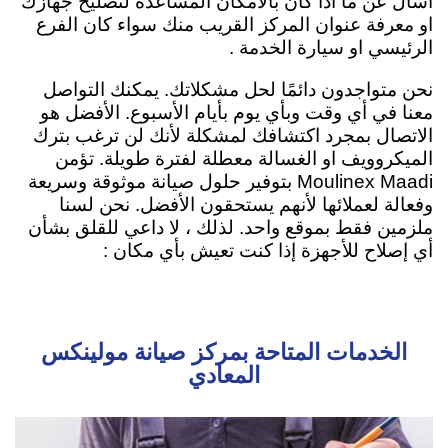
اسأل عن ما اذا كان بالأمكان المساعدة لتصليح جهازك
او معرفة عنوان المركز القريب منك سواء كان الفرع
الرئيسي او سيارة الخدمة .
نحن متواجدون دائمًا لحل مشكلاتك. يمكنك التواصل
معنا في أي وقت وبأي يوم بأيام الأسبوع. الأفضل هو
الاتصال بمجرد اكتشافك لمشكلة لأنك لن ترغب بترك
الميكروويف او الغسالة معطلة لفترة طويلة. تؤمن
Moulinex Maadi بتوفير حلول صيانة موثوقة وسريعة
وفعالة لعملائها لأنهم يستحقون الأفضل. نحن لسنا
ملزمين فقط بموقع واحد. لذلك ، لا داعي للقلق بشأن
أي إصلاح للأجهزة إذا كنت تعيش بأي مكان :
الخدمات المتاحة بمركز صيانة مولينكس
المعادي