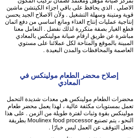
بمركز صيانة مؤهل ومعتمد لضمان تركيب المكون
الاصلي . الذي يحافظ على باقي اجزاء الكيتشن ماشين
قوية ومتينة وسهلة التشغيل . ولأن الاصلاح الجيد يحسن
إنتاجية عمليات إنتاج الغذاء ومانع اساسي من دفع اثمان
قطع الغيار بصفة متكررة لذلك نفضل . التعامل معنا
مباشرة عن طريق ارقام صيانة مولينكس بالمعادي
المبينة بالموقع والمتاحة لكل عملائنا على مستوي
العاصمة والمحافظات والمدن البعيدة .
إصلاح محضر الطعام مولينكس في
المعادي
محضرات الطعام مولينكس هي معدات شديدة التحمل
تعمل بمستويات مكثفة عالية ، لهذا يعمل محضر طعام
مولينكس بقوة وثبات لفترة طويلة من الزمن . على هذا
النحو ، يتم تصنيع Moulinex food processor بطريقة
تجعل التوقف عن العمل ليس خيارًا .