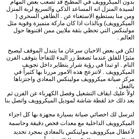
بدون الميكروويف في المطبخ قد تصعب بعض المهام
لسيدة المنزل انه المساعد الذكي والسريع لربة المنزل
ومن منا يستطيع الاستغناء عن . الطاهي السحري (
الميكروويف) وبالذات اذا كان ماركة متميزة وقوية مثل
مولينكس التي تحظي بثقة ملايين ممن اقتنوها حول
العالم .
لكن في بعض الاحيان سرعان ما يتبدل الموقف ليصبح
مثيرًا للقلق عندما تضغط زر البدء للتفاجأ بتوقف الفرن
التام . او تبدأ في رؤية شرار يتطاير داخل تجويف
الميكروويف . لاتنزعج هذه الامور مررنا بها كثيراً في
مركز صيانة ميكروويف مولينكس المعادي واجتزناها
بالفعل .
اولاً عليك ايقاف التشغيل وفصل الكهرباء عن الفرن ثم
بعد ذلك خذ لقطة شاشة لموديل الميكروويف
واتصل بنا
لنرسل لك
اخصائي صيانة بسيارة مجهزة بها كل اجزاء
الميكروويف الداخلية مع معدات فحص دقيقة وحاسمة
لأعطال ميكروويف مولينكس بالمعادي بمجرد تحديد