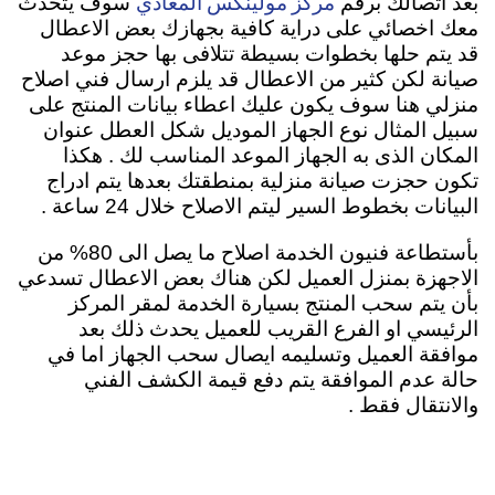
مركز مولينكس المعادي
بعد اتصالك برقم
سوف يتحدث
معك اخصائي على دراية كافية بجهازك بعض الاعطال
قد يتم حلها بخطوات بسيطة تتلافى بها حجز موعد
صيانة لكن كثير من الاعطال قد يلزم ارسال فني اصلاح
منزلي هنا سوف يكون عليك اعطاء بيانات المنتج على
سبيل المثال نوع الجهاز الموديل شكل العطل عنوان
المكان الذى به الجهاز الموعد المناسب لك . هكذا
تكون حجزت صيانة منزلية بمنطقتك بعدها يتم ادراج
البيانات بخطوط السير ليتم الاصلاح خلال 24 ساعة .
بأستطاعة فنيون الخدمة اصلاح ما يصل الى 80% من
الاجهزة بمنزل العميل لكن هناك بعض الاعطال تسدعي
بأن يتم سحب المنتج بسيارة الخدمة لمقر المركز
الرئيسي او الفرع القريب للعميل يحدث ذلك بعد
موافقة العميل وتسليمه ايصال سحب الجهاز اما في
حالة عدم الموافقة يتم دفع قيمة الكشف الفني
والانتقال فقط .