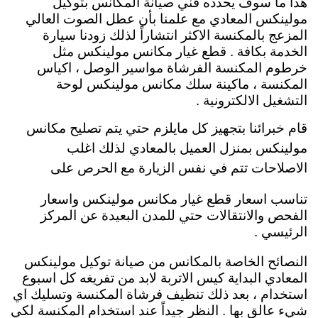
هذا ما سوف يحدده فني صيانة المكانس بتوكيل
مولينكس المعادي مع علمنا بأن عطل الصوت العالي
المزعج بالمكنسة الاكثر انتشاراً لذلك زودنا سيارة
الخدمة بكافة . قطع غيار مكانس مولينكس مثل
خرطوم المكنسة الفرشاة مواسير الوصل ، اكياس
المكنسة ، ماكينة سلك مكانس مولينكس لوحة
التشغيل الالكترونية .
قام خبرائنا بتجهيز كل مايلزم حتي يتم تصليح مكانس
مولينكس بمنزل العميل بالمعادي لذلك اغلب
الاصلاحات تتم في نفس الزيارة مع الحرص على
تناسب اسعار قطع غيار مكانس مولينكس واسعار
الفحص والانتقالات حتي للمدن البعيدة عن المركز
الرئيسي .
النصائح الخاصة بالمكانس من صيانة توكيل مولينكس
المعادي البداية كيس الاتربة لابد من تفريغه كل اسبوع
استخدام ، بعد ذلك تنظيف فرشاة المكنسة وتسليك اي
شيء عالق بها . النظر جيداً عند استخدام المكنسة لكي