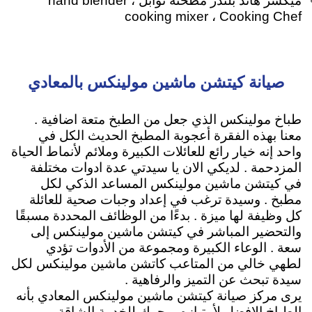
ميكسر هاند بلندر مطحنة توابل hand blender ،
cooking mixer ، Cooking Chef
صيانة كيتشن ماشين مولينكس بالمعادي
طباخ مولينكس الذي جعل من الطبخ متعة اضافية .
معنا بهذه الفقرة أعجوبة المطبخ الحديث الكل في
واحد إنه خيار رائع للعائلات الكبيرة وملائم لأنماط الحياة
المزدحمة . لديكي الان يا سيدتي عدة ادوات مختلفة
في كيتشن ماشين مولينكس المساعد الذكي لكل
مطبخ . وسيدة ترغب في إعداد وجبات صحية للعائلة
كل وظيفة لها ميزة . بدءًا من الوظائف المحددة مسبقًا
والتحضير المباشر في كيتشن ماشين مولينكس إلى
سعة . الوعاء الكبيرة ومجموعة من الأدوات تؤدي
لطهي خالي من المتاعب كاتشن ماشين مولينكس لكل
سيدة تبحث عن التميز والرفاهية .
يرى مركز صيانة كيتشن ماشين مولينكس المعادي بأنه
الطباخ الافضل لأمتيازه
بمحرك للخدمة الشاقة