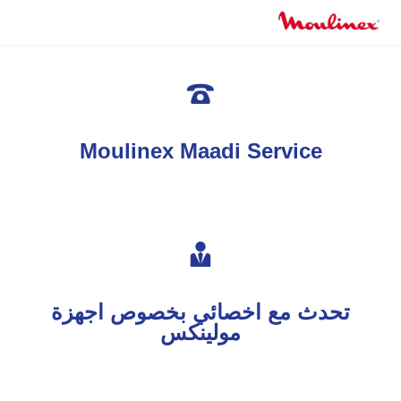

Moulinex Maadi Service

تحدث مع اخصائي بخصوص اجهزة
مولينكس