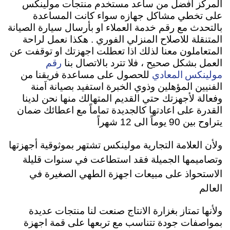
المركز افضل من ساعد مستخدم منتجات مولينكس
على تخطي مشاكل جهازه سواء كانت المساعدة
بالتحدث مع رقم خدمة العملاء او بأرسال سيارة الصيانة
المتنقلة للاصلاح المنزلي الفوري . هكذا نعمل لراحة
المتعاملون معنا لذلك اذا تعطلت اجهزتك او توقفت عن
رقم
العمل بشكل صحيح ، فلا تترد بالاتصال بنا
مولينكس المعادي
للحصول على مساعدة فريقنا من
الفنيين المؤهلين وذوي الخبرة استفيد بصيانة اَمنة
وفعالة لأجهزتك حتي القديم المتهالك منها نحن لدينا
القدرة على اعادتها كالجديدة تماماً مع اعطائك ضمان
يتراوح بين 90 يوماً الى 12 شهراً
ولأن العلامة التجارية مولينكس تشتهر بموثوقية أجهزتها
وتصاميمها الجميلة فقد استطاعت في سنوات قليلة
الاستحواذ على مبيعات اجهزة الطهي الصغيرة في
العالم
ولأنها تمتاز بغزارة الانتاج صنعت لنا منتجات عديدة
بمواصفات جودة تتناسب مع تربعها على قمة اجهزة