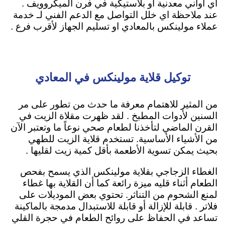
اي اواني معدنية او بلاستيكية في فرن الميكروويف .
عند ملاحظة اي خلل التواصل مع الدعم الفني لـ خدمة
عملاء مولينكس بالمعادي او تسليم الجهاز لأقرب فرع .
توكيل قلاية مولينكس في المعادي
من المثير للاهتمام معرفة ما حدث من تطور على مر
السنين لأدوات المطبخ . لقد ظهرت مقلاة الزيت في
القرن الماضي لتأخذنا لطعام صحي نوعاً ما وتعتبر الآن
من الأشياء الأساسية. تستخدم قلاية الزيت ل
لطهي
بحيث يمكن تسوية الأطعمة بأقل كمية زيت لقليها
.
الغطاء الزجاجي بقلاية مولينكس الذي يسمح بفحص
الطعام أثناء قليه ميزة رائعة كما أن القلاية بها غطاء
لمنع الشحوم من التناثر. تحتوي بعض الموديلات على
فلاتر . قابلة للإزالة أو قابلة للاستبدال مدمجة بالماكينة
تساعد في الحفاظ على روائح الطعام في حجرة القلي