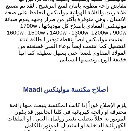
مقابض راحة مطوية بأمان لمنع الترشيح . لقد تم تصنيع
قلاية زيت والقلاية الهوائية مولينكس لتحافظ على صحة
الانسان . وهي متوفرة بأكثر من طراز وجهد يقوم صيانة
مولينكس المعادي باصلاح كل موديلاتها 1700w ،
1600w . 1500w ، 1400w ، 1300w 1200w ، 900w
. اهتمت مولينكس ايضاً بنقطة توفير الطاقة اثناء
التشغيل كما اهتمت ايضاً بوعاء القلي فصنعته من
الفولاذ المقاوم للصدأ حتي يسهل تنظيفه كما انها
خفيفة الوزن وتصميها انسيابي .
اصلاح مكنسة مولينكس Maadi
يلزم الإصلاح فوراً إذا كانت المكنسة ينبعث منها رائحة
محترقة او رائحة كهربائية في كلتا الحالتين قد يكون
الموتور به خللاً يتطلب تغيير رولمان البلي . او الملفات
الكهربائية الداخلية او استبدال الموتور بالكامل