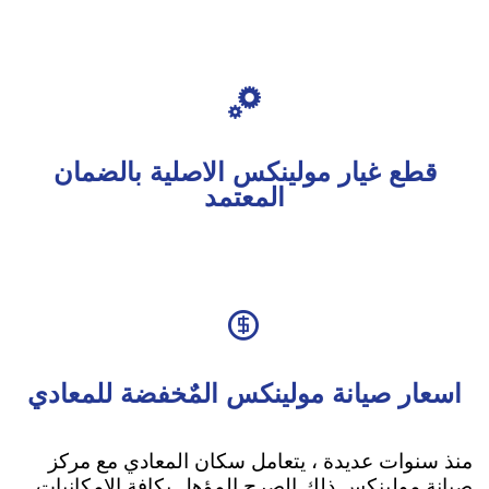

قطع غيار مولينكس الاصلية بالضمان
المعتمد

اسعار صيانة مولينكس المٌخفضة للمعادي
منذ سنوات عديدة ، يتعامل سكان المعادي مع مركز
صيانة مولينكس ذلك الصرح المؤهل بكافة الإمكانيات