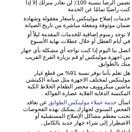
نضمن الرضا بنسبة 100٪ لن نغادر منزلك إلا إذا
كنت راضيًا تمامًا عن الخدمة
خدمات إصلاح مولينكس بأسعار معقولة وشهادة
ضمان موثوقة ومفعلة مباشرة من تاريخ الصيانة
لا توجد رسوم إضافية للخدمات المقدمة ليلاً أو
في أيام العطل أو خلال عطلات نهاية الأسبوع
اتصل بنا اليوم إذا كنت تواجه أي مشكلة بأي جهاز
من اجهزة مولينكس او قم بزيارة الفرع القريب
منك بالطوابق.
هل تعلم بأننا نوفر نسبة 91% من قطع غيار
مولينكس لمختلف الاجهزة مثل صيانة الكيتشن
ماشين ميكروويف محضر الطعام الخلاط الكبة
المكنسة الدفاية القلاية عصارة الفواكه .
خدمة عملاء مولينكس الطوابق
اسأل
عن تعاقد
الفحص السنوي لجهازك يمكنك بهذه الفحوصات
تجنب معظم مشاكل الإصلاح المستقبلية أو
الاضطرار إلى شراء جهاز جديد بالكامل .
اثناء الزيارة يتم تنظيف الجهاز وتشحيم وتزييت