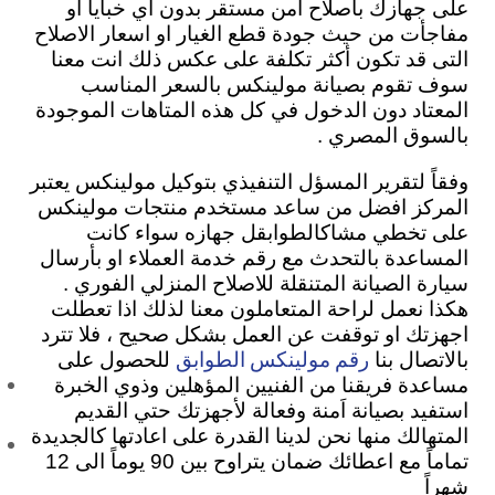
على جهازك بأصلاح اَمن مستقر بدون اي خبايا او
مفاجأت من حيث جودة قطع الغيار او اسعار الاصلاح
التى قد تكون أكثر تكلفة على عكس ذلك انت معنا
سوف تقوم بصيانة مولينكس بالسعر المناسب
المعتاد دون الدخول في كل هذه المتاهات الموجودة
بالسوق المصري .
وفقاً لتقرير المسؤل التنفيذي بتوكيل مولينكس يعتبر
المركز افضل من ساعد مستخدم منتجات مولينكس
على تخطي مشاكالطوابقل جهازه سواء كانت
المساعدة بالتحدث مع رقم خدمة العملاء او بأرسال
سيارة الصيانة المتنقلة للاصلاح المنزلي الفوري .
هكذا نعمل لراحة المتعاملون معنا لذلك اذا تعطلت
اجهزتك او توقفت عن العمل بشكل صحيح ، فلا تترد
رقم مولينكس الطوابق
بالاتصال بنا
للحصول على
مساعدة فريقنا من الفنيين المؤهلين وذوي الخبرة
استفيد بصيانة اَمنة وفعالة لأجهزتك حتي القديم
المتهالك منها نحن لدينا القدرة على اعادتها كالجديدة
تماماً مع اعطائك ضمان يتراوح بين 90 يوماً الى 12
شهراً