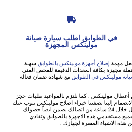

في الطوابق اطلب سيارة صيانة
مولينكس المجهزة
إصلاح أجهزة مولينكس بالطوابق
جعل مهمة
سهلة
نقلة مجهزة بكافة المعدات الدقيقة للفحص الفني
انة مولينكس في الطوابق
مع شهادة ضمان فعالة
أعطال مولينكس . كما نلتزم بالمواعيد طلبات حجز
الانضمام إلينا بصفتنا خبراء اصلاح مولينكس ننوب عنك
لحل مشكلة جهازك بمنتهي الدقة والجدية نريدك ان تثق باننا سوف نعيد جهازك كما كان بدون اي مشاكل او اعطال خلال 24 ساعة من اتصالك نضمن ايضاً حصولك
نكس لجميع مستخدمي هذه الاجهزة بالطوابق وتفادي
 هذه الاشياء المضرة لجهازك .