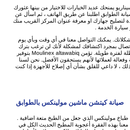
اريو يمنحك عديد الخيارات للاختيار من بينها عثورك
نة الطوابق اطلبنا عن طريق الهاتف ، ثم اسأل عن
دة لتصليح جهازك او معرفة عنوان المركز القريب منك
سيارة الخدمة .
شكلاتك. يمكنك التواصل معنا في أي وقت وبأي يوم
لاتصال بمجرد اكتشافك لمشكلة لأنك لن ترغب بترك
الميكروويف او الغسالة معطلة لفترة طويلة. تؤمن Moulinex altawabiq بتوفير
فعالة لعملائها لأنهم يستحقون الأفضل. نحن لسنا
ك ، لا داعي للقلق بشأن أي إصلاح للأجهزة إذا كنت
صيانة كيتشن ماشين مولينكس بالطوابق
طباخ مولينكس الذي جعل من الطبخ متعة اضافية .
معنا بهذه الفقرة أعجوبة المطبخ الحديث الكل في