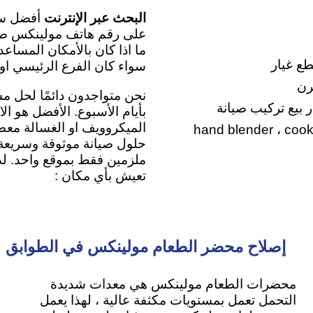
البحث عبر الإنترنت
أفضل سين
على
رقم هاتف مولينكس صيا
ما اذا كان بالأمكان المساع
طع غيار
سواء كان الفرع الرئيسي او 
رن
نحن متواجدون دائمًا لحل م
ار بيع تركيب صيانة
بأيام الأسبوع. الأفضل هو ا
hand blender ، cooking mixer ، Co
حلول صيانة موثوقة وسريعة و
ملزمين فقط بموقع واحد. لذل
تعيش بأي مكان :
إصلاح محضر الطعام مولينكس في الطوابق
محضرات الطعام مولينكس هي معدات شديدة
التحمل تعمل بمستويات مكثفة عالية ، لهذا يعمل