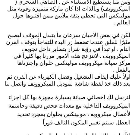
ومن منا يستطيع الاستغناء عن . الطاهي السحري (
الميكروويف) وبالذات اذا كان ماركة متميزة وقوية مثل
مولينكس التي تحظي بثقة ملايين ممن اقتنوها حول
العالم .
لكن في بعض الاحيان سرعان ما يتبدل الموقف ليصبح
مثيرًا للقلق عندما تضغط زر البدء للتفاجأ بتوقف الفرن
التام . او تبدأ في رؤية شرار يتطاير داخل تجويف
الميكروويف . لاتنزعج هذه الامور مررنا بها كثيراً في
مركز صيانة ميكروويف مولينكس حلوان واجتزناها
بالفعل .
اولاً عليك ايقاف التشغيل وفصل الكهرباء عن الفرن ثم
بعد ذلك خذ لقطة شاشة لموديل الميكروويف
واتصل بنا
لنرسل لك
اخصائي صيانة بسيارة مجهزة بها كل اجزاء
الميكروويف الداخلية مع معدات فحص دقيقة وحاسمة
لأعطال ميكروويف مولينكس بحلوان بمجرد تحديد
العطل سيتم تغيير المكون التالف فوراً