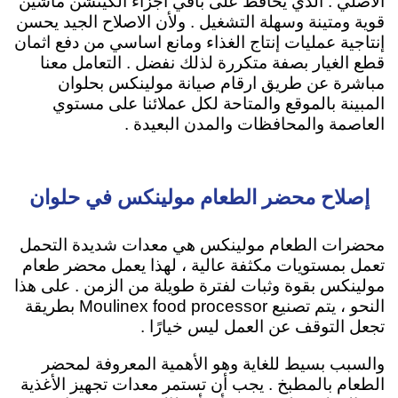
الاصلي . الذي يحافظ على باقي اجزاء الكيتشن ماشين
قوية ومتينة وسهلة التشغيل . ولأن الاصلاح الجيد يحسن
إنتاجية عمليات إنتاج الغذاء ومانع اساسي من دفع اثمان
قطع الغيار بصفة متكررة لذلك نفضل . التعامل معنا
مباشرة عن طريق ارقام صيانة مولينكس بحلوان
المبينة بالموقع والمتاحة لكل عملائنا على مستوي
العاصمة والمحافظات والمدن البعيدة .
إصلاح محضر الطعام مولينكس في حلوان
محضرات الطعام مولينكس هي معدات شديدة التحمل
تعمل بمستويات مكثفة عالية ، لهذا يعمل محضر طعام
مولينكس بقوة وثبات لفترة طويلة من الزمن . على هذا
النحو ، يتم تصنيع Moulinex food processor بطريقة
تجعل التوقف عن العمل ليس خيارًا .
والسبب بسيط للغاية وهو الأهمية المعروفة لمحضر
الطعام بالمطبخ . يجب أن تستمر معدات تجهيز الأغذية