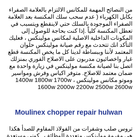
من النصائح المهمة للمكانس الالتزام بالعلامة الصفراء
بكابل الكهرباء ( عدم سحب سلك المكنسة بعد العلامة
الصفراء الموجودة بالسلك حتي لاينقطع ويتسبب في
تعطل المكنسة كلياً .إذا كنت بحاجة للوصول إلى
المكونات الداخلية الاصلية لمكانس مولينكس ، فعليك
التأكد انك تتحدث مع رقم صيانة مولينكس حلوان
المعتمد لأننا وببساطة لدينا كل ما يخص المكنسة قطع
غيار واخصائيون مدربون على الاصلاح الفوري بمنزلك
اتصل بنا لصيانة مكنسة مولينكس في زيارة واحدة مع
ضمان معتمد للاصلاح
. متوفر اكياس وفرش ومواسير
وموتو مكانس مولينكس ، 1400w 1800w 1700w
1600w 2000w 2200w 2500w 2600w
Moulinex chopper repair hulwan
تروس صلب وشفرات من الفولاذ المقاوم للصدأ هكذا
هي مفرمة مولينكس متعددة الوظائف . كوني مستعدة