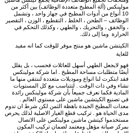
مولينكس (آلة المطبخ متعددة الوظائف) بين أكثر من
10 أنواع من أدوات المطبخ في جهاز واحد ، وتشمل
الوظائف – الطحن ، الخلط ، التقطيع ، الوزن ، التقصير
، والخفق ، والتحريك ، والطهي ، وكذلك التحكم في
الحرارة وما إلى ذلك.
الكيتشن ماشين هو منتج موفر للوقت كما انه مفيد
للغاية
فهو لايجعل الطهي أسهل للعائلات فحسب ، بل يقلل
أيضًا متطلبات مساحة المطبخ . اما شركة مولينكس
فقد ابتكرت لنا انواع وموديلات متعددة لننتقي منها ما
نشاء وفي ذات الوقت . لتتناسب مع كل المستويات
المادية فكما نعرف جميعاً بأن شركة مولينكس رائدة
في تصنيع الكيتشين ماشين على مستوي العالم .
معدات المطبخ الجيدة باهظة الثمن لكن شرط ان تدوم
مدى الحياة هو . تركيب قطع الغيار الاصلية لذلك يحرص
مستخدموا كيتشن ماشين مولينكس على الاتصال
بمركز صيانة مؤهل ومعتمد لضمان تركيب المكون