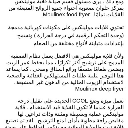
ومع ذلك ، يرى مسئول قسم صيانة قلاية مولينكس
بمركز حلوان بصعوبة احتواء جميع الروائح المنبعثة من
القلايات تمامًا . Moulinex food fryer
تحتوي قلايات مولينكس على مكونات كهربائية مدمجة
(وحدة التحكم الرقمية في درجة الحرارة ) وتسمح
بإعدادات متباينة لأنواع مختلفة من الطعام
ولأن
قلاية مولينكس هي الافضل يعمل نظام التصفية
المدمج على ترشيح أكثر تكرارًا ، مما يحفظ عمر الزيت
ويضمن طعامًا متسقًا ورائع المذاق وصحي . كما يساعد
هذا التوفير لتلبية طلبات المستهلكين الغذائية والصحية
لاستخدام الزيوت الخالية من الدهون غير المشبعة .
Moulinex deep fryer
تعمل ميزة وضع COOL الجديدة على تقليل درجة
الحرارة عندما لا تكون القلاية قيد الاستخدام
. قلاية
مولينكس عملية وبسيطة ومثبتة وذات ذراعين لها
مقابض راحة مطوية بأمان لمنع الترشيح . لقد تم تصنيع
قلاية زيت والقلاية الهوائية مولينكس لتحافظ على صحة