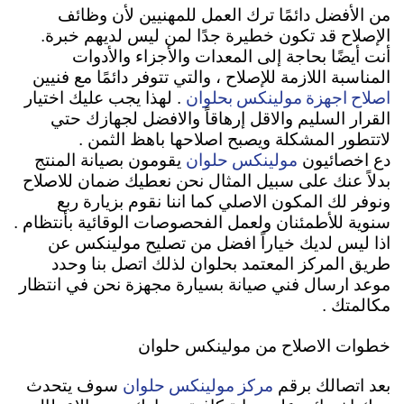
من الأفضل دائمًا ترك العمل للمهنيين لأن وظائف
الإصلاح قد تكون خطيرة جدًا لمن ليس لديهم خبرة.
أنت أيضًا بحاجة إلى المعدات والأجزاء والأدوات
المناسبة اللازمة للإصلاح ، والتي تتوفر دائمًا مع فنيين
اصلاح اجهزة مولينكس بحلوان
. لهذا يجب عليك اختيار
القرار السليم والاقل إرهاقاً والافضل لجهازك حتي
لاتتطور المشكلة ويصبح اصلاحها باهظ الثمن .
مولينكس حلوان
دع اخصائيون
يقومون بصيانة المنتج
بدلاً عنك على سبيل المثال نحن نعطيك ضمان للاصلاح
ونوفر لك المكون الاصلي كما اننا نقوم بزيارة ربع
سنوية للأطمئنان ولعمل الفحصوصات الوقائية بأنتظام .
اذا ليس لديك خياراً افضل من تصليح مولينكس عن
طريق المركز المعتمد بحلوان لذلك اتصل بنا وحدد
موعد ارسال فني صيانة بسيارة مجهزة نحن في انتظار
مكالمتك .
خطوات الاصلاح من مولينكس حلوان
مركز مولينكس حلوان
بعد اتصالك برقم
سوف يتحدث