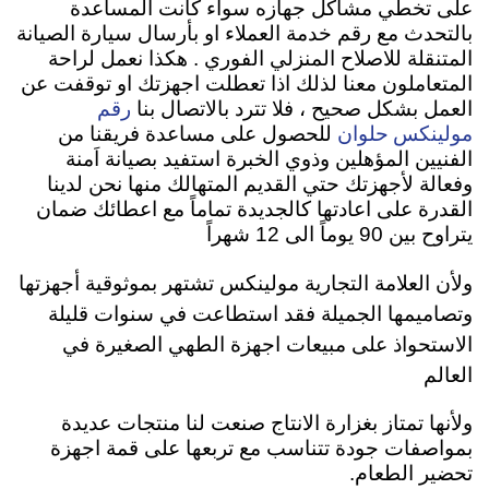
على تخطي مشاكل جهازه سواء كانت المساعدة
بالتحدث مع رقم خدمة العملاء او بأرسال سيارة الصيانة
المتنقلة للاصلاح المنزلي الفوري . هكذا نعمل لراحة
المتعاملون معنا لذلك اذا تعطلت اجهزتك او توقفت عن
رقم
العمل بشكل صحيح ، فلا تترد بالاتصال بنا
مولينكس حلوان
للحصول على مساعدة فريقنا من
الفنيين المؤهلين وذوي الخبرة استفيد بصيانة اَمنة
وفعالة لأجهزتك حتي القديم المتهالك منها نحن لدينا
القدرة على اعادتها كالجديدة تماماً مع اعطائك ضمان
يتراوح بين 90 يوماً الى 12 شهراً
ولأن العلامة التجارية مولينكس تشتهر بموثوقية أجهزتها
وتصاميمها الجميلة فقد استطاعت في سنوات قليلة
الاستحواذ على مبيعات اجهزة الطهي الصغيرة في
العالم
ولأنها تمتاز بغزارة الانتاج صنعت لنا منتجات عديدة
بمواصفات جودة تتناسب مع تربعها على قمة اجهزة
تحضير الطعام.