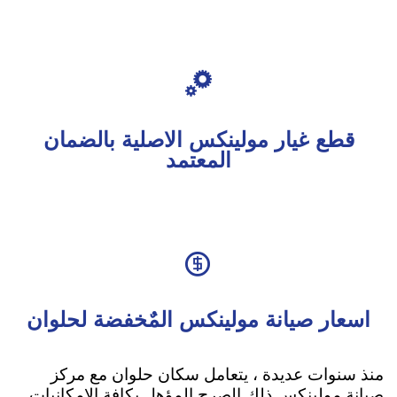

قطع غيار مولينكس الاصلية بالضمان
المعتمد

اسعار صيانة مولينكس المٌخفضة لحلوان
منذ سنوات عديدة ، يتعامل سكان حلوان مع مركز
صيانة مولينكس ذلك الصرح المؤهل بكافة الإمكانيات