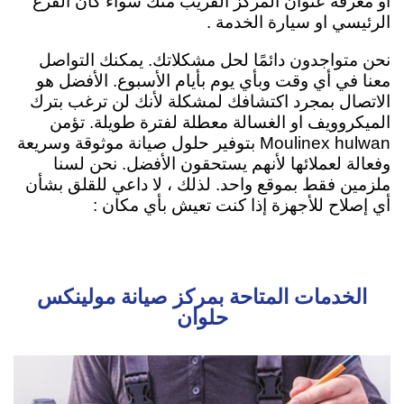
او معرفة عنوان المركز القريب منك سواء كان الفرع
الرئيسي او سيارة الخدمة .
نحن متواجدون دائمًا لحل مشكلاتك. يمكنك التواصل
معنا في أي وقت وبأي يوم بأيام الأسبوع. الأفضل هو
الاتصال بمجرد اكتشافك لمشكلة لأنك لن ترغب بترك
الميكروويف او الغسالة معطلة لفترة طويلة. تؤمن
Moulinex hulwan بتوفير حلول صيانة موثوقة وسريعة
وفعالة لعملائها لأنهم يستحقون الأفضل. نحن لسنا
ملزمين فقط بموقع واحد. لذلك ، لا داعي للقلق بشأن
أي إصلاح للأجهزة إذا كنت تعيش بأي مكان :
الخدمات المتاحة بمركز صيانة مولينكس
حلوان