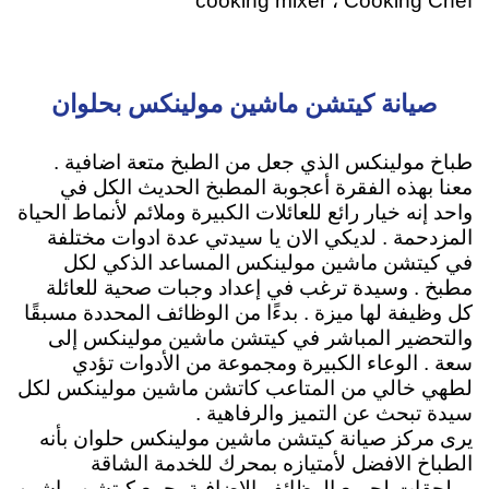
cooking mixer ، Cooking Chef
صيانة كيتشن ماشين مولينكس بحلوان
طباخ مولينكس الذي جعل من الطبخ متعة اضافية .
معنا بهذه الفقرة أعجوبة المطبخ الحديث الكل في
واحد إنه خيار رائع للعائلات الكبيرة وملائم لأنماط الحياة
المزدحمة . لديكي الان يا سيدتي عدة ادوات مختلفة
في كيتشن ماشين مولينكس المساعد الذكي لكل
مطبخ . وسيدة ترغب في إعداد وجبات صحية للعائلة
كل وظيفة لها ميزة . بدءًا من الوظائف المحددة مسبقًا
والتحضير المباشر في كيتشن ماشين مولينكس إلى
سعة . الوعاء الكبيرة ومجموعة من الأدوات تؤدي
لطهي خالي من المتاعب كاتشن ماشين مولينكس لكل
سيدة تبحث عن التميز والرفاهية .
يرى مركز صيانة كيتشن ماشين مولينكس حلوان بأنه
الطباخ الافضل لأمتيازه
بمحرك للخدمة الشاقة
وملحقات لجميع الوظائف الإضافية
يجمع كيتشن ماشين