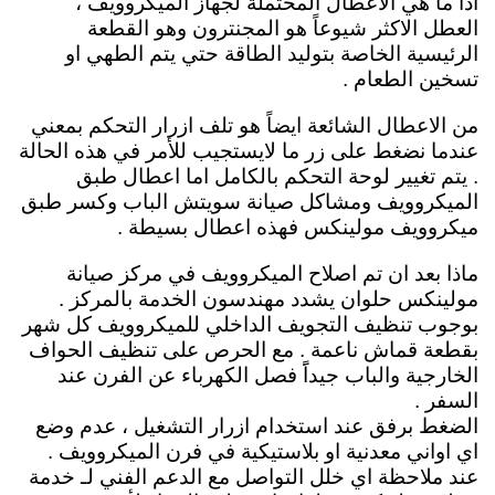
اذاً ما هي الاعطال المحتملة لجهاز الميكروويف ،
العطل الاكثر شيوعاً هو المجنترون وهو القطعة
الرئيسية الخاصة بتوليد الطاقة حتي يتم الطهي او
تسخين الطعام .
من الاعطال الشائعة ايضاً هو تلف ازرار التحكم بمعني
عندما نضغط على زر ما لايستجيب للأمر في هذه الحالة
. يتم تغيير لوحة التحكم بالكامل اما اعطال طبق
الميكروويف ومشاكل صيانة سويتش الباب وكسر طبق
ميكروويف مولينكس فهذه اعطال بسيطة .
ماذا بعد ان تم اصلاح الميكروويف في مركز صيانة
مولينكس حلوان يشدد مهندسون الخدمة بالمركز .
بوجوب تنظيف التجويف الداخلي للميكروويف كل شهر
بقطعة قماش ناعمة . مع الحرص على تنظيف الحواف
الخارجية والباب جيداًَ فصل الكهرباء عن الفرن عند
السفر .
الضغط برفق عند استخدام ازرار التشغيل ، عدم وضع
اي اواني معدنية او بلاستيكية في فرن الميكروويف .
عند ملاحظة اي خلل التواصل مع الدعم الفني لـ خدمة