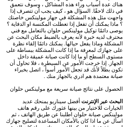
هناك عدة أسباب وراء هذه المشاكل ، وسوف نتعمق
في ذلك لاحقًا. السؤال هو ، كيف يجب أن تتصرف إذا
واجهت مثل هذه المشكلة في جهاز مولينكس خاصتك
؟ ماذا يمكنك أن تفعل إذا تعطلت المكنسة او الدفاية ؟
يوصى دائمًا توكيل مولينكس حلوان بالتعامل مع فني
محترف لديه خبرة لأنه يعرف بالضبط مكان البحث عن
المشكلة وماذا يفعل حيالها. يمكنك دائمًا إلقاء نظرة
على جهازك لمعرفة ما إذا كانت المشكلة ببساطة على
مستوى السطح أو ما إذا كانت صيانة عميقة داخل
الجهاز. إذا خرجت الأمور عن السيطرة ، فلا تحاول أن
تكون بطلاً لأنك قد تجعل الأمور أسوأ ، اتصل بخبراء
صيانة معتمدة هم ادري بالجهاز منك .
الحصول على نتائج صيانة سريعة مع مولينكس حلوان
البحث عبر الإنترنت
أفضل سيناريو يمنحك عديد
الخيارات للاختيار من بينها عثورك على
رقم هاتف
مولينكس صيانة حلوان اطلبنا عن طريق الهاتف ، ثم
اسأل عن ما اذا كان بالأمكان المساعدة لتصليح جهازك