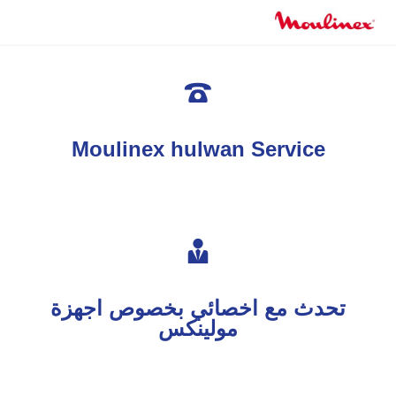

Moulinex hulwan Service

تحدث مع اخصائي بخصوص اجهزة
مولينكس