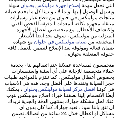
إصلاح أجهزة مولينكس بحلوان
التي تجعل مهمة
سهلة
ويسهل الوصول إليها. ولما لا ، ولدينا كل ما يخدم صيانة
منتجات مولينكس في حلوان من قطع غيار وسيارات
متنقلة مجهزة بكافة المعدات الدقيقة للفحص الفني
واكتشاف الأعطال. مع متخصصي أعطال الأجهزة
المنزلية من مولينكس ، سوف تجد ايضاً الأسعار
صيانة مولينكس في حلوان
المخفضة من
مع شهادة
ضمان فعالة وموثوقة بعد الإصلاح لتضمن للعميل كافة
حقوقه المتعلقة بجهازه .
متحمسون لمساعدة عملائنا عند اتصالهم بنا ، بخدمة
عملاء متخصصة للإجابة على أي أسئلة واستفسارات
بخصوص أعطال مولينكس . كما نلتزم بالمواعيد طلبات
حجز الصيانة وننفذها على أفضل وجه. هذه هي الاسباب
افضل مركز لصيانة مولينكس بحلوان
في كوننا
، يمكنك
أيضًا الانضمام إلينا بصفتنا خبراء اصلاح مولينكس ننوب
عنك لحل مشكلة جهازك بمنتهي الدقة والجدية نريدك
ان تثق باننا سوف نعيد جهازك كما كان بدون اي
مشاكل او اعطال خلال 24 ساعة من اتصالك نضمن