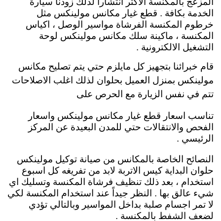
المزعج بالمكنسة الاكثر انتشاراً لذلك زودنا سيارة
الخدمة بكافة . قطع غيار مكانس مولينكس مثل
خرطوم المكنسة الفرشاة مواسير الوصل ، اكياس
المكنسة ، ماكينة سلك مكانس مولينكس لوحة
التشغيل الالكترونية .
قام خبرائنا بتجهيز كل مايلزم حتي يتم تصليح مكانس
مولينكس بمنزل العميل بحلوان لذلك اغلب الاصلاحات
تتم في نفس الزيارة مع الحرص على
تناسب اسعار قطع غيار مكانس مولينكس واسعار
الفحص والانتقالات حتي للمدن البعيدة عن المركز
الرئيسي .
النصائح الخاصة بالمكانس من صيانة توكيل مولينكس
حلوان البداية كيس الاتربة لابد من تفريغه كل اسبوع
استخدام ، بعد ذلك تنظيف فرشاة المكنسة وتسليك اي
شيء عالق بها . النظر جيداً عند استخدام المكنسة لكي
لا تمر اجسام صلبة بداخل المواسير وبالتالي تؤدي
لضعف الشفط بالمكنسة .