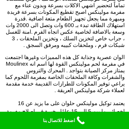
تماماً لتحضير اشهي الاكلات بسرعة وبدون عناء مع
مفرمة مولينكس اصبح تقطيع المكونات بسرعة فريدة
ومبهرة مما يجعل تجهيز الطعام متعة اضافية .
قدرة
استهلاك الطاقة تبدء بـ 600 وات وتصل الى 2000 وات
وسعة بالاضافة لخاصية عكس اتجاه الفرم .امنة للغسل
، جراب خاص لتخزين السلك ، وتخزين الملحقات ، 3
شبكات فرم ، وملحقات كبيبه ومرفق السجق .
الوان عصرية وجذابة كل هذه المميزات وغيرها اجتمعت
في مفرمة لحم مولينكس القوة لها اسم انه Moulinex
يمتاز مركز الصيانة بتواجد . المحرك والتروس
والشفرات وكافة الملحقات الخاصة بمفرمة اللحوم كما
يراعي توفير المكونات للطرازات القديمة خدمة مقدمة
لعملاء شركة مولينكس العريقة .
يعتمد توكيل مولينكس حلوان على ما يزيد عن 16
اخصائي ما بين 5 الى 15 عامًا . خبرة في اصلاح مفرمة
لحوم مولينكس لقد تم تدريب فريق الصيانه على
اضغط للاتصال بنا
مراعاة الدقة والسرعة عند اصلاح مفارم اللحوم .