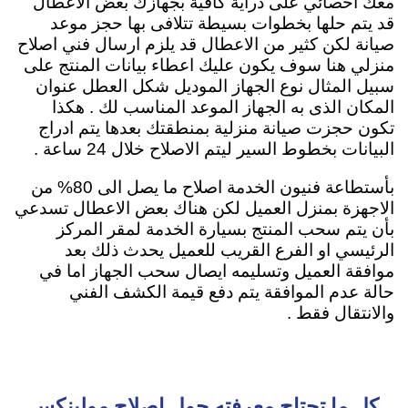
معك اخصائي على دراية كافية بجهازك بعض الاعطال
قد يتم حلها بخطوات بسيطة تتلافى بها حجز موعد
صيانة لكن كثير من الاعطال قد يلزم ارسال فني اصلاح
منزلي هنا سوف يكون عليك اعطاء بيانات المنتج على
سبيل المثال نوع الجهاز الموديل شكل العطل عنوان
المكان الذى به الجهاز الموعد المناسب لك . هكذا
تكون حجزت صيانة منزلية بمنطقتك بعدها يتم ادراج
البيانات بخطوط السير ليتم الاصلاح خلال 24 ساعة .
بأستطاعة فنيون الخدمة اصلاح ما يصل الى 80% من
الاجهزة بمنزل العميل لكن هناك بعض الاعطال تسدعي
بأن يتم سحب المنتج بسيارة الخدمة لمقر المركز
الرئيسي او الفرع القريب للعميل يحدث ذلك بعد
موافقة العميل وتسليمه ايصال سحب الجهاز اما في
حالة عدم الموافقة يتم دفع قيمة الكشف الفني
والانتقال فقط .
كل ما تحتاج معرفته حول إصلاح مولينكس