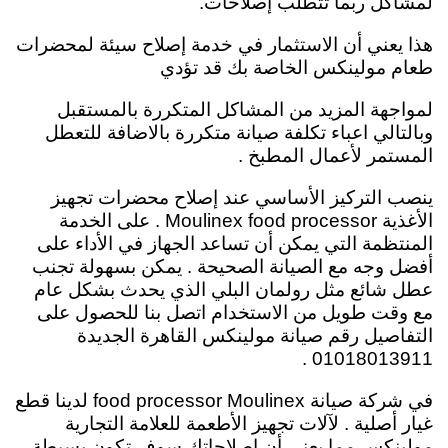
لمشاكل ربما تتطلب إصلاحات.
هذا يعني أن الاستثمار في خدمة إصلاح سيئة لمحضرات
طعام مولينكس الخاصة بك قد تؤدي
لمواجهة المزيد من المشاكل المتكررة بالمستقبل
وبالتالي اعباء تكلفة صيانة متكررة بالاضافة للتعطل
المستمر لأعمال المطبخ .
ينصب التركيز الأساسي عند إصلاح محضرات تجهيز
الأغذية Moulinex food processor . على الخدمة
المنتظمة التي يمكن أن تساعد الجهاز في الأداء على
أفضل وجه مع الصيانة الصحيحة . يمكن بسهولة تجنب
عطل شائع مثل رولمان البلي الذي يحدث بشكل عام
مع وقت طويل من الاستخدام اتصل بنا للحصول على
التفاصيل رقم صيانة مولينكس القاهرة الجديدة
01018013911 .
في شركة صيانة food processor Moulinex لدينا قطع
غيار أصلية . لآلات تجهيز الأطعمة للعلامة التجارية
مولينكس مما يعني أن إصلاحاتك سوف تكون بسيطة