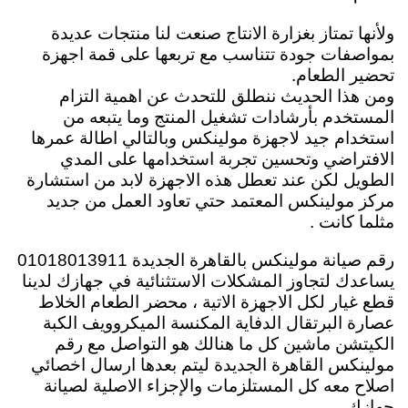
ولأنها تمتاز بغزارة الانتاج صنعت لنا منتجات عديدة
بمواصفات جودة تتناسب مع تربعها على قمة اجهزة
تحضير الطعام.
ومن هذا الحديث ننطلق للتحدث عن اهمية التزام
المستخدم بأرشادات تشغيل المنتج وما يتبعه من
استخدام جيد لاجهزة مولينكس وبالتالي اطالة عمرها
الافتراضي وتحسين تجربة استخدامها على المدي
الطويل لكن عند تعطل هذه الاجهزة لابد من استشارة
مركز مولينكس المعتمد حتي تعاود العمل من جديد
مثلما كانت .
رقم صيانة مولينكس بالقاهرة الجديدة 01018013911
يساعدك لتجاوز المشكلات الاستثنائية في جهازك لدينا
قطع غيار لكل الاجهزة الاتية ، محضر الطعام الخلاط
عصارة البرتقال الدفاية المكنسة الميكروويف الكبة
الكيتشن ماشين كل ما هنالك هو التواصل مع رقم
مولينكس القاهرة الجديدة ليتم بعدها ارسال اخصائي
اصلاح معه كل المستلزمات والإجزاء الاصلية لصيانة
جهازك .