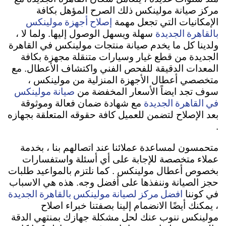
مركز صيانة مولينكس ذلك الصرح المؤهل بكافة
إصلاح أجهزة مولينكس
الإمكانيات التي تجعل مهمة
بالقاهرة الجديدة
سهلة ويسهل الوصول إليها. ولما لا ،
ولدينا كل ما يخدم صيانة منتجات مولينكس في القاهرة
الجديدة من قطع غيار وسيارات متنقلة مجهزة بكافة
المعدات الدقيقة للفحص الفني واكتشاف الأعطال. مع
متخصصي أعطال الأجهزة المنزلية من مولينكس ،
صيانة مولينكس
سوف تجد ايضاً الأسعار المخفضة من
في القاهرة الجديدة
مع شهادة ضمان فعالة وموثوقة
بعد الإصلاح لتضمن للعميل كافة حقوقه المتعلقة بجهازه
.
متحمسون لمساعدة عملائنا عند اتصالهم بنا ، بخدمة
عملاء متخصصة للإجابة على أي أسئلة واستفسارات
بخصوص أعطال مولينكس . كما نلتزم بالمواعيد طلبات
حجز الصيانة وننفذها على أفضل وجه. هذه هي الاسباب
افضل مركز لصيانة مولينكس بالقاهرة الجديدة
في كوننا
، يمكنك أيضًا الانضمام إلينا بصفتنا خبراء اصلاح
مولينكس ننوب عنك لحل مشكلة جهازك بمنتهي الدقة