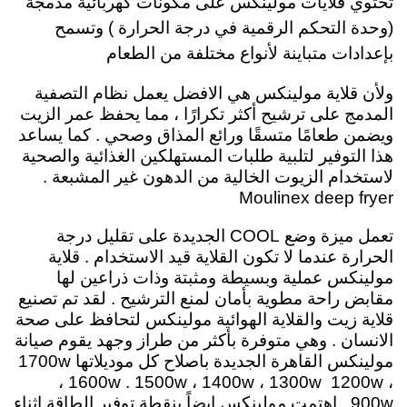
تحتوي قلايات مولينكس على مكونات كهربائية مدمجة
(وحدة التحكم الرقمية في درجة الحرارة ) وتسمح
بإعدادات متباينة لأنواع مختلفة من الطعام
ولأن
قلاية مولينكس هي الافضل يعمل نظام التصفية
المدمج على ترشيح أكثر تكرارًا ، مما يحفظ عمر الزيت
ويضمن طعامًا متسقًا ورائع المذاق وصحي . كما يساعد
هذا التوفير لتلبية طلبات المستهلكين الغذائية والصحية
لاستخدام الزيوت الخالية من الدهون غير المشبعة .
Moulinex deep fryer
تعمل ميزة وضع COOL الجديدة على تقليل درجة
الحرارة عندما لا تكون القلاية قيد الاستخدام
. قلاية
مولينكس عملية وبسيطة ومثبتة وذات ذراعين لها
مقابض راحة مطوية بأمان لمنع الترشيح . لقد تم تصنيع
قلاية زيت والقلاية الهوائية مولينكس لتحافظ على صحة
الانسان . وهي متوفرة بأكثر من طراز وجهد يقوم صيانة
مولينكس القاهرة الجديدة باصلاح كل موديلاتها 1700w
، 1600w . 1500w ، 1400w ، 1300w 1200w ،
900w . اهتمت مولينكس ايضاً بنقطة توفير الطاقة اثناء