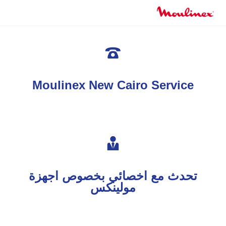

Moulinex New Cairo Service

تحدث مع اخصائي بخصوص اجهزة
مولينكس