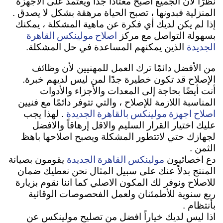
نظرًا لأن الجميع أصبح معتادًا جدًا ويعتمد على الأجهزة
المنزلية فبدونها ، تصبح الحياة مرهقة بشكل لا يصدق .
إذا لم يكن لديك أي فكرة عن ماهية المشكلة ، يمكنك
اصلاح مولينكس القاهرة
بسهولة التواصل مع مركز
الجديدة
الذين يمكنهم المساعدة في حل المشكلة.
من الأفضل دائمًا ترك العمل للمهنيين لأن وظائف
الإصلاح قد تكون خطيرة جدًا لمن ليس لديهم خبرة.
أنت أيضًا بحاجة إلى المعدات والأجزاء والأدوات
المناسبة اللازمة للإصلاح ، والتي تتوفر دائمًا مع فنيين
اصلاح اجهزة مولينكس بالقاهرة الجديدة
. لهذا يجب
عليك اختيار القرار السليم والاقل إرهاقاً والافضل
لجهازك حتي لاتتطور المشكلة ويصبح اصلاحها باهظ
الثمن .
مولينكس القاهرة الجديدة
دع اخصائيون
يقومون بصيانة
المنتج بدلاً عنك على سبيل المثال نحن نعطيك ضمان
للاصلاح ونوفر لك المكون الاصلي كما اننا نقوم بزيارة
ربع سنوية للأطمئنان ولعمل الفحصوصات الوقائية
بأنتظام .
اذا ليس لديك خياراً افضل من تصليح مولينكس عن