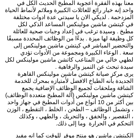
معنا بهذه الفقرة أعجوبة المطبخ الحديث الكل في
واحد إنه خيار رائع للعائلات الكبيرة وملائم لأنماط الحياة
المزدحمة . لديكي الان يا سيدتي عدة ادوات مختلفة
في كيتشن ماشين مولينكس المساعد الذكي لكل
مطبخ . وسيدة ترغب في إعداد وجبات صحية للعائلة
كل وظيفة لها ميزة . بدءًا من الوظائف المحددة مسبقًا
والتحضير المباشر في كيتشن ماشين مولينكس إلى
سعة . الوعاء الكبيرة ومجموعة من الأدوات تؤدي
لطهي خالي من المتاعب كاتشن ماشين مولينكس لكل
سيدة تبحث عن التميز والرفاهية .
يرى مركز صيانة كيتشن ماشين مولينكس القاهرة
الجديدة بأنه الطباخ الافضل لأمتيازه
بمحرك للخدمة
الشاقة وملحقات لجميع الوظائف الإضافية
يجمع
كيتشن ماشين مولينكس (آلة المطبخ متعددة الوظائف)
بين أكثر من 10 أنواع من أدوات المطبخ في جهاز واحد
، وتشمل الوظائف – الطحن ، الخلط ، التقطيع ، الوزن
، التقصير ، والخفق ، والتحريك ، والطهي ، وكذلك
التحكم في الحرارة وما إلى ذلك.
الكيتشن ماشين هو منتج موفر للوقت كما انه مفيد