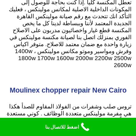
تعطل المكنسة كلياً .إذا كنت بحاجة للوصول إلى
المكونات الداخلية الاصلية لمكانس مولينكس ، فعليك
التأكد انك تتحدث مع رقم صيانة مولينكس القاهرة
الجديدة المعتمد لأننا وببساطة لدينا كل ما يخص
المكنسة قطع غيار واخصائيون مدربون على الاصلاح
الفوري بمنزلك اتصل بنا لصيانة مكنسة مولينكس في
زيارة واحدة مع ضمان معتمد للاصلاح
. متوفر اكياس
وفرش ومواسير وموتو مكانس مولينكس ، 1400w
1800w 1700w 1600w 2000w 2200w 2500w
2600w
Moulinex chopper repair New Cairo
تروس صلب وشفرات من الفولاذ المقاوم للصدأ هكذا
هي مفرمة مولينكس متعددة الوظائف . كوني مستعدة
تماماً لتحضير اشهي الاكلات بسرعة وبدون عناء مع
اضغط للاتصال بنا
مفرمة مولينكس اصبح تقطيع المكونات بسرعة فريدة
ومبهرة مما يجعل تجهيز الطعام متعة اضافية .
قدرة