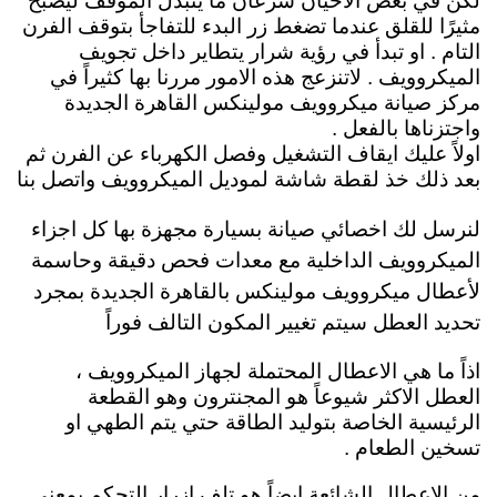
لكن في بعض الاحيان سرعان ما يتبدل الموقف ليصبح
مثيرًا للقلق عندما تضغط زر البدء للتفاجأ بتوقف الفرن
التام . او تبدأ في رؤية شرار يتطاير داخل تجويف
الميكروويف . لاتنزعج هذه الامور مررنا بها كثيراً في
مركز صيانة ميكروويف مولينكس القاهرة الجديدة
واجتزناها بالفعل .
اولاً عليك ايقاف التشغيل وفصل الكهرباء عن الفرن ثم
بعد ذلك خذ لقطة شاشة لموديل الميكروويف
واتصل بنا
لنرسل لك
اخصائي صيانة بسيارة مجهزة بها كل اجزاء
الميكروويف الداخلية مع معدات فحص دقيقة وحاسمة
لأعطال ميكروويف مولينكس بالقاهرة الجديدة بمجرد
تحديد العطل سيتم تغيير المكون التالف فوراً
اذاً ما هي الاعطال المحتملة لجهاز الميكروويف ،
العطل الاكثر شيوعاً هو المجنترون وهو القطعة
الرئيسية الخاصة بتوليد الطاقة حتي يتم الطهي او
تسخين الطعام .
من الاعطال الشائعة ايضاً هو تلف ازرار التحكم بمعني