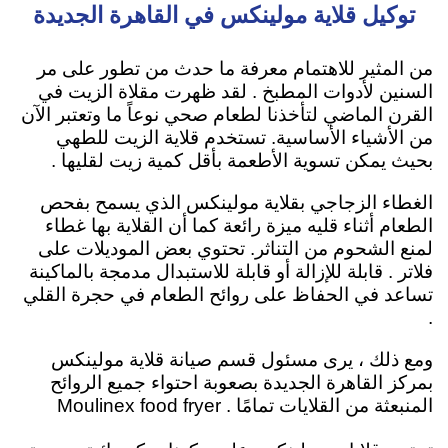
توكيل قلاية مولينكس في القاهرة الجديدة
من المثير للاهتمام معرفة ما حدث من تطور على مر
السنين لأدوات المطبخ . لقد ظهرت مقلاة الزيت في
القرن الماضي لتأخذنا لطعام صحي نوعاً ما وتعتبر الآن
من الأشياء الأساسية. تستخدم قلاية الزيت ل
لطهي
بحيث يمكن تسوية الأطعمة بأقل كمية زيت لقليها
.
الغطاء الزجاجي بقلاية مولينكس الذي يسمح بفحص
الطعام أثناء قليه ميزة رائعة كما أن القلاية بها غطاء
لمنع الشحوم من التناثر. تحتوي بعض الموديلات على
فلاتر . قابلة للإزالة أو قابلة للاستبدال مدمجة بالماكينة
تساعد في الحفاظ على روائح الطعام في حجرة القلي
.
ومع ذلك ، يرى مسئول قسم صيانة قلاية مولينكس
بمركز القاهرة الجديدة بصعوبة احتواء جميع الروائح
المنبعثة من القلايات تمامًا . Moulinex food fryer