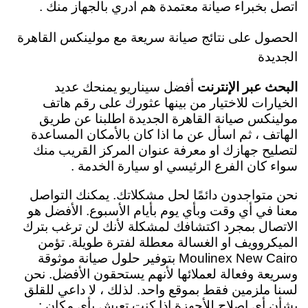
اتصل بخبراء صيانة معتمدة هم ادري بالجهاز منك .
الحصول على نتائج صيانة سريعة مع مولينكس القاهرة
الجديدة
البحث عبر الإنترنت
أفضل سيناريو يمنحك عديد
الخيارات للاختيار من بينها عثورك على
رقم هاتف
مولينكس صيانة القاهرة الجديدة اطلبنا عن طريق
الهاتف ، ثم اسأل عن ما اذا كان بالأمكان المساعدة
لتصليح جهازك او معرفة عنوان المركز القريب منك
سواء كان الفرع الرئيسي او سيارة الخدمة .
نحن متواجدون دائمًا لحل مشكلاتك. يمكنك التواصل
معنا في أي وقت وبأي يوم بأيام الأسبوع. الأفضل هو
الاتصال بمجرد اكتشافك لمشكلة لأنك لن ترغب بترك
الميكروويف او الغسالة معطلة لفترة طويلة. تؤمن
Moulinex New Cairo بتوفير حلول صيانة موثوقة
وسريعة وفعالة لعملائها لأنهم يستحقون الأفضل. نحن
لسنا ملزمين فقط بموقع واحد. لذلك ، لا داعي للقلق
بشأن أي إصلاح للأجهزة إذا كنت تعيش بأي مكان :