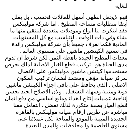
للغاية
فهو لايجعل الطهي أسهل للعائلات فحسب ، بل يقلل
أيضًا متطلبات مساحة المطبخ . اما شركة مولينكس
فقد ابتكرت لنا انواع وموديلات متعددة لننتقي منها ما
نشاء وفي ذات الوقت . لتتناسب مع كل المستويات
المادية فكما نعرف جميعاً بأن شركة مولينكس رائدة
في تصنيع الكيتشين ماشين على مستوي العالم .
معدات المطبخ الجيدة باهظة الثمن لكن شرط ان تدوم
مدى الحياة هو . تركيب قطع الغيار الاصلية لذلك يحرص
مستخدموا كيتشن ماشين مولينكس على الاتصال
بمركز صيانة مؤهل ومعتمد لضمان تركيب المكون
الاصلي . الذي يحافظ على باقي اجزاء الكيتشن ماشين
قوية ومتينة وسهلة التشغيل . ولأن الاصلاح الجيد يحسن
إنتاجية عمليات إنتاج الغذاء ومانع اساسي من دفع اثمان
قطع الغيار بصفة متكررة لذلك نفضل . التعامل معنا
مباشرة عن طريق ارقام صيانة مولينكس بالقاهرة
الجديدة المبينة بالموقع والمتاحة لكل عملائنا على
مستوي العاصمة والمحافظات والمدن البعيدة .